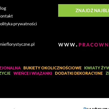
log
ZNAJDŹ NAJBL
ontakt
olityka prywatności
nieflorystyczne.pl
ZJONALNA
BUKIETY OKOLICZNOŚCIOWE
KWIATY ŻYW
YCJE
WIEŃCE I WIĄZANKI
DODATKI DEKORACYJNE
Z